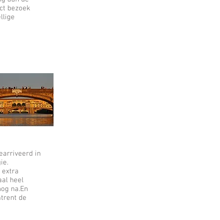
ect bezoek
llige
earriveerd in
ie.
 extra
aal heel
nog na.En
trent de