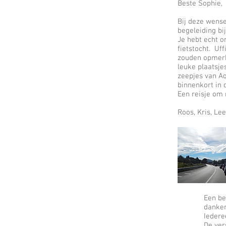
Beste Sophie,
Bij deze wense
begeleiding bij
Je hebt echt o
fietstocht. Uf
zouden opmerke
leuke plaatsje
zeepjes van Aq
binnenkort in
Een reisje om 
Roos,
Een be
danken
Iedere
De ver