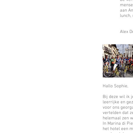
mensen
aan An
lunch,
Alex D
Hallo Sophie,
Bij deze wil ik
leerrijke en gez
voor ons georg
vertelden dat z
helemaal zen 
In Marina di P
het hotel een 