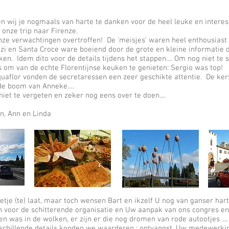
n wij je nogmaals van harte te danken voor de heel leuke en intere
 onze trip naar Firenze.
nze verwachtingen overtroffen! De 'meisjes' waren heel enthousiast
fizi en Santa Croce ware boeiend door de grote en kleine informatie di
n. Idem dito voor de details tijdens het stappen.... Om nog niet te
s om van de echte Florentijnse keuken te genieten: Sergio was top
uaflor vonden de secretaressen een zeer geschikte attentie. De kers
 de boom van Anneke….
niet te vergeten en zeker nog eens over te doen....
 Kris, Leen, Ann en Linda
etje (te) laat, maar toch wensen Bart en ikzelf U nog van ganser hart
 voor de schitterende organisatie en Uw aanpak van ons congres e
en was in de wolken, er zijn er die nog dromen van rode autootjes ....
schillende details konden we waarderen : ontvangst, Uw medewerki