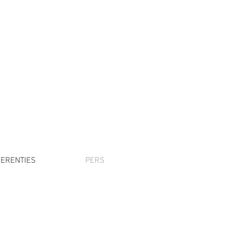
5
ERENTIES
PERS