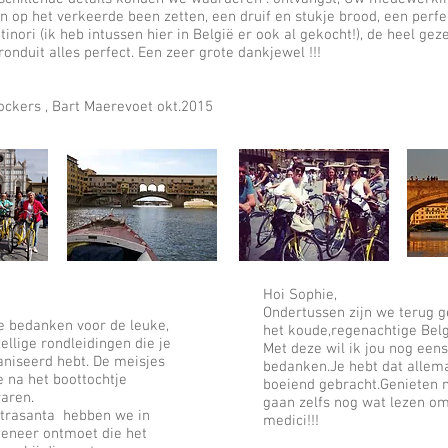
 op het verkeerde been zetten, een druif en stukje brood, een perf
tinori (ik heb intussen hier in België er ook al gekocht!), de heel geze
 ronduit alles perfect. Een zeer grote dankjewel !!!
ockers , Bart Maerevoet okt.2015
Hoi Sophie,
Ondertussen zijn we terug g
 je bedanken voor de leuke,
het koude,regenachtige Belg
ellige rondleidingen die je
Met deze wil ik jou nog eens
aniseerd hebt. De meisjes
bedanken.Je hebt dat allem
e na het boottochtje
boeiend gebracht.Genieten 
waren.
gaan zelfs nog wat lezen om
ietrasanta hebben we in
medici!!!
meneer ontmoet die het