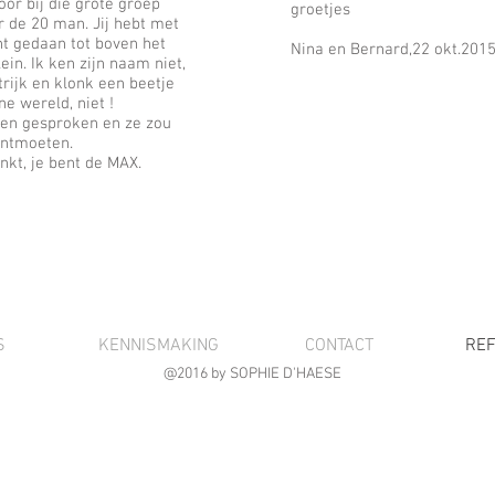
or bij die grote groep
groetjes
 de 20 man. Jij hebt met
ht gedaan tot boven het
Nina en Bernard,22 okt.201
ein. Ik ken zijn naam niet,
trijk en klonk een beetje
ne wereld, niet !
en gesproken en ze zou
ontmoeten.
kt, je bent de MAX.
S
KENNISMAKING
CONTACT
REF
@2016 by SOPHIE D'HAESE