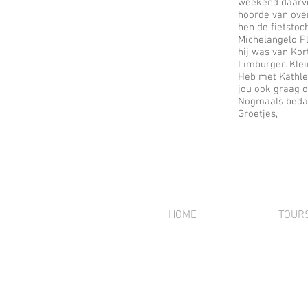
weekend daarvo
hoorde van over
hen de fietstoc
Michelangelo Pl
hij was van Kor
Limburger. Klei
Heb met Kathle
jou ook graag 
Nogmaals bedan
Groetjes,
HOME
TOUR