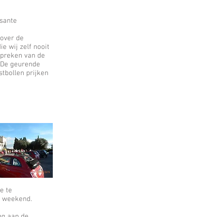
ssante
 over de
e wij zelf nooit
 spreken van de
! De geurende
tbollen prijken
e te
n weekend.
ng aan de